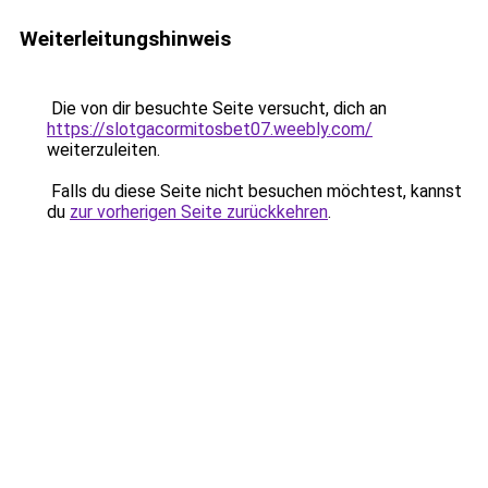
Weiterleitungshinweis
Die von dir besuchte Seite versucht, dich an
https://slotgacormitosbet07.weebly.com/
weiterzuleiten.
Falls du diese Seite nicht besuchen möchtest, kannst
du
zur vorherigen Seite zurückkehren
.