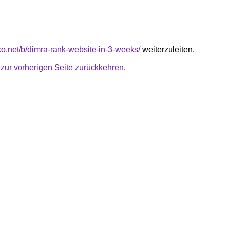
nko.net/b/dimra-rank-website-in-3-weeks/
weiterzuleiten.
u
zur vorherigen Seite zurückkehren
.